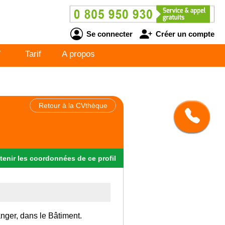
Se connecter
Créer un compte
V
Tarif
A propos
Retour à la CVthèque
tenir
les
coordonnées
de ce profil
anger, dans le Bâtiment.