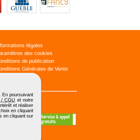
nformations légales
aramètres des cookies
onditions de publication
onditions Générales de Vente
lan du site
. En poursuivant
 / CGU
et notre
térêt et réaliser
choix en cliquant
s en cliquant sur