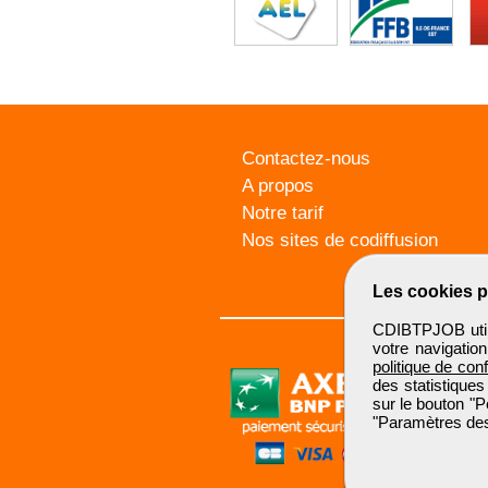
Contactez-nous
A propos
Notre tarif
Nos sites de codiffusion
Les cookies p
CDIBTPJOB utili
votre navigatio
politique de conf
des statistiques
sur le bouton "P
"Paramètres des