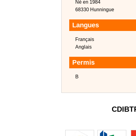
Né en 1984
68330 Hunningue
Langues
Français
Anglais
Permis
B
CDIBT