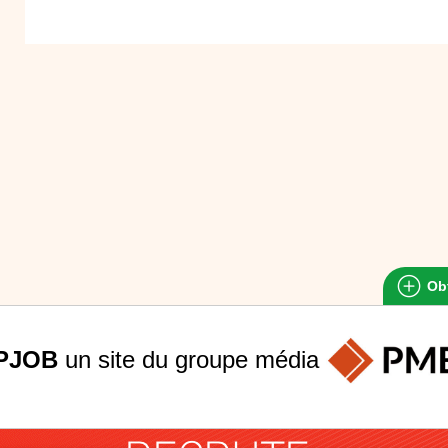
Obt
PJOB
un site du groupe
média