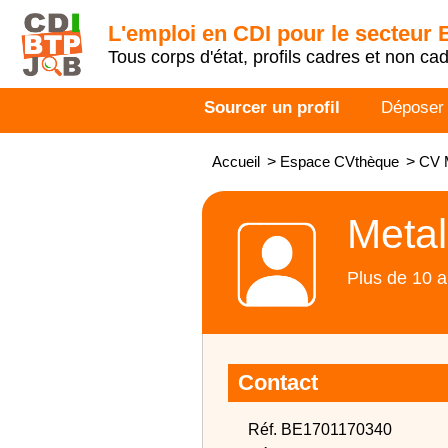
L'emploi en CDI pour le secteur
Tous corps d'état, profils cadres et non ca
Sourcer un profil
Déposer
Accueil
>
Espace CVthèque
>
CV M
Metal
Plus de 10 a
Contact
Réf. BE1701170340