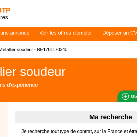
 BTP
dres
 une annonce
Voir les offres d'emploi
Déposer un C
etallier soudeur - BE1701170340
lier soudeur
ns d'expérience
Ob
Ma recherche
Je recherche tout type de contrat, sur la France et étr