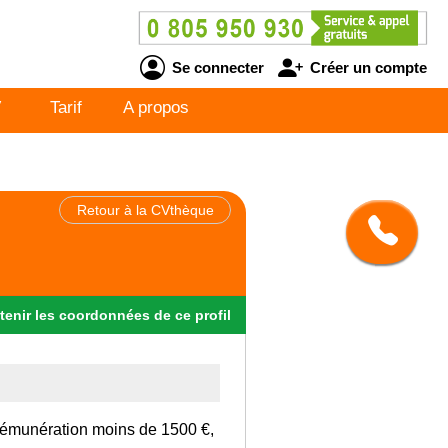
Se connecter
Créer un compte
V
Tarif
A propos
Retour à la CVthèque
tenir
les
coordonnées
de ce profil
rémunération moins de 1500 €,