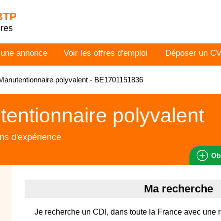
 BTP
dres
 une annonce
Voir les offres d'emploi
Déposer un C
anutentionnaire polyvalent - BE1701151836
entionnaire polyvalent
ns d'expérience
Ob
Ma recherche
Je recherche un CDI, dans toute la France avec une 