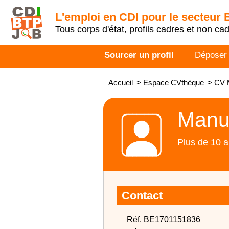
L'emploi en CDI pour le secteur
Tous corps d'état, profils cadres et non ca
Sourcer un profil
Déposer
Accueil
>
Espace CVthèque
>
CV M
Manut
Plus de 10 a
Contact
Réf. BE1701151836