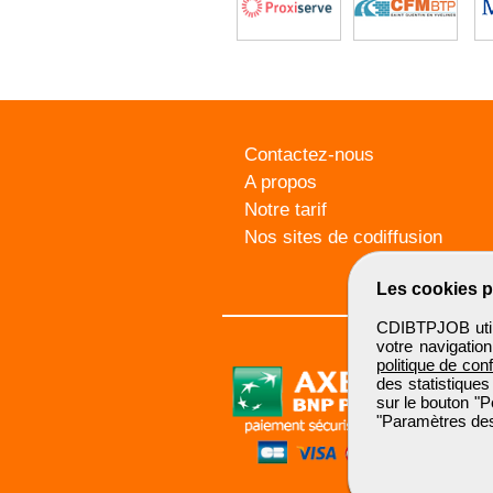
Contactez-nous
A propos
Notre tarif
Nos sites de codiffusion
Les cookies p
CDIBTPJOB utili
votre navigatio
politique de conf
des statistiques
sur le bouton "P
"Paramètres des