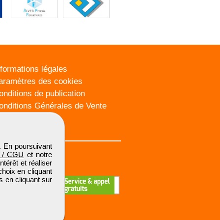
nformations légales
aramètres des cookies
onditions de publication
onditions Générales de Vente
lan du site
. En poursuivant
 / CGU
et notre
térêt et réaliser
choix en cliquant
s en cliquant sur