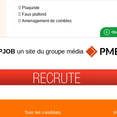
 Plaquiste
 Faux plafond
 Amenagement de combles
Obt
PJOB
un site du groupe
média
Tous les candidats
I