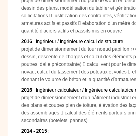
projet de dimensionnement du pont de wouri en béton 
dessin des plans, modélisation du tablier et généra
sollicitations  justification des contraintes, vérificatio
armatures actifs et passifs  elaboration d'un métré d
quantité d'aciers actifs et passifs mis en oeuvre
2016
: Ingénieur / Ingénieure calcul de structure
projet de dimensionnement du tour noeud papillon r+4
dessin, descente de charges et calcul des éléments po
poutres, dalle précontrainte)  calcul vent pour le d
noyau, calcul du tassement des poteaux et voiles  e
donnant le volume de béton et la quantité d'armature
2016
: Ingénieur calculateur / Ingénieure calculatrice 
projet de dimensionnement d'un bâtiment industriel e
des plans et coupes plan de toiture, élévation des faç
des assemblages  calcul des éléments porteurs princ
secondaires (potelets, pannes)
2014 - 2015
: