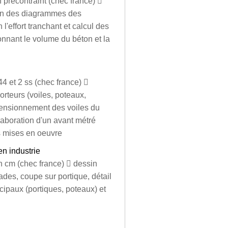
précontraint (chec france) 
tion des diagrammes des
n l'effort tranchant et calcul des
onnant le volume du béton et la
4 et 2 ss (chec france) 
rteurs (voiles, poteaux,
imensionnement des voiles du
laboration d'un avant métré
s mises en oeuvre
en industrie
n cm (chec france)  dessin
ades, coupe sur portique, détail
ipaux (portiques, poteaux) et