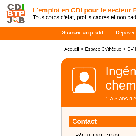
L'emploi en CDI pour le secteur
Tous corps d'état, profils cadres et non ca
Sourcer un profil
Déposer
Accueil
>
Espace CVthèque
>
CV I
Ingén
chem
1 à 3 ans d'
Contact
Réf. BE1701121029