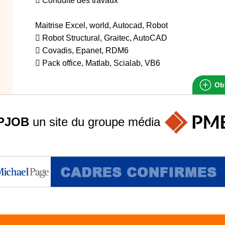
 Conduite des travaux
Maitrise Excel, world, Autocad, Robot
 Robot Structural, Graitec, AutoCAD
 Covadis, Epanet, RDM6
 Pack office, Matlab, Scialab, VB6
Obt
PJOB
un site du groupe
média