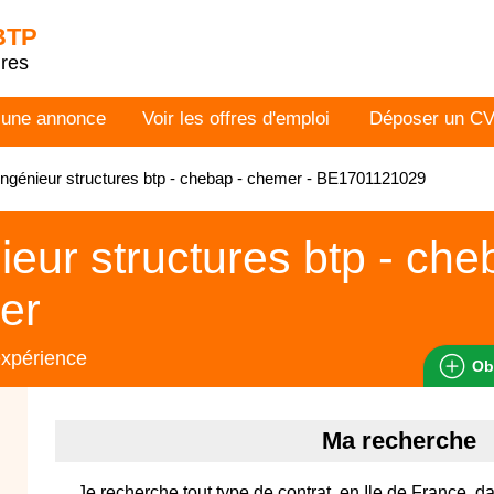
 BTP
dres
 une annonce
Voir les offres d'emploi
Déposer un C
ngénieur structures btp - chebap - chemer - BE1701121029
ieur structures btp - che
er
expérience
Ob
Ma recherche
Je recherche tout type de contrat, en Ile de France, da