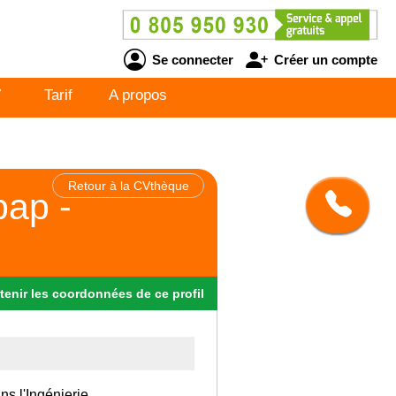
Se connecter
Créer un compte
V
Tarif
A propos
Retour à la CVthèque
bap -
tenir
les
coordonnées
de ce profil
ns l'Ingénierie.