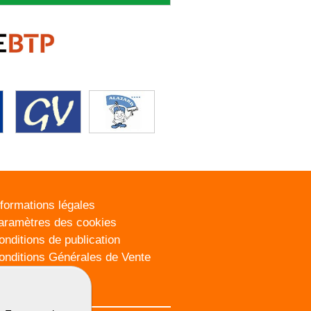
nformations légales
aramètres des cookies
onditions de publication
onditions Générales de Vente
lan du site