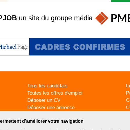
PJOB
un site du groupe
média
Tous les candidats
I
Toutes les offres d'emploi
P
Déposer un CV
C
Déposer une annonce
C
Témoignages utilisateurs
P
ermettent d'améliorer votre navigation