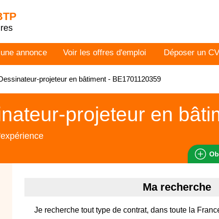
 BTP
dres
 une annonce
Voir les offres d'emploi
Déposer un C
essinateur-projeteur en bâtiment - BE1701120359
nateur-projeteur en bâti
'expérience
Ob
Ma recherche
Je recherche tout type de contrat, dans toute la Franc