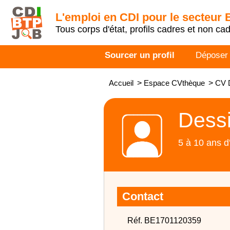
L'emploi en CDI pour le secteur
Tous corps d'état, profils cadres et non ca
Sourcer un profil
Déposer
Accueil
>
Espace CVthèque
>
CV D
Dessi
5 à 10 ans d
Contact
Réf. BE1701120359