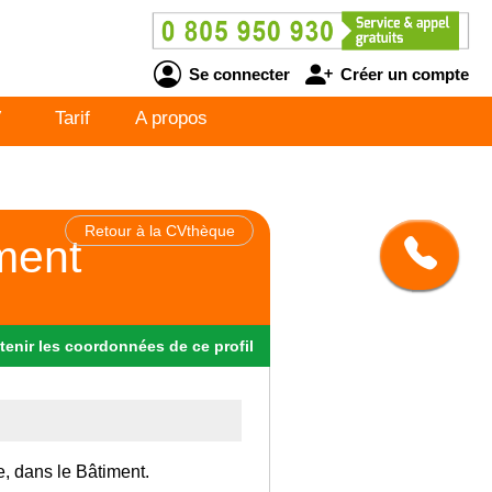
Se connecter
Créer un compte
V
Tarif
A propos
Retour à la CVthèque
ment
tenir
les
coordonnées
de ce profil
e, dans le Bâtiment.