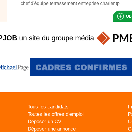
chef d'équipe terrassement entreprise charier tp
Obt
PJOB
un site du groupe
média
Tous les candidats
I
Toutes les offres d'emploi
P
Déposer un CV
C
Déposer une annonce
C