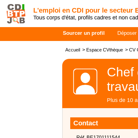
L'emploi en CDI pour le secteur
Tous corps d'état, profils cadres et non ca
Sourcer un profil
Déposer
Accueil
>
Espace CVthèque
>
CV C
Chef 
trava
Plus de 10 a
Contact
Réf. BE1701111544