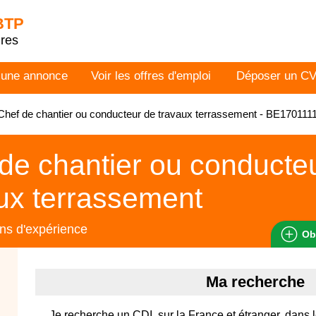
 BTP
dres
 une annonce
Voir les offres d'emploi
Déposer un C
hef de chantier ou conducteur de travaux terrassement - BE170111
de chantier ou conducte
ux terrassement
ns d'expérience
Ob
Ma recherche
Je recherche un CDI, sur la France et étranger, dans le