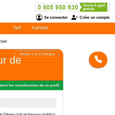
Se connecter
Créer un compte
V
Tarif
A propos
1544
Retour à la CVthèque
ur de
tenir
les
coordonnées
de ce profil
 Génie civil et travaux publics.