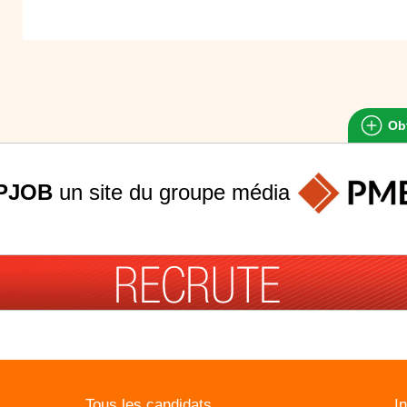
Obt
PJOB
un site du groupe
média
Tous les candidats
I