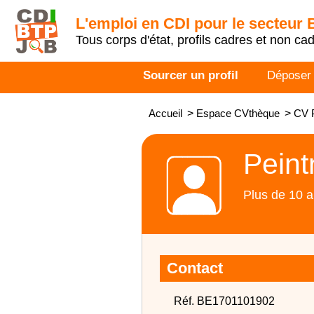
L'emploi en CDI pour le secteur
Tous corps d'état, profils cadres et non ca
Sourcer un profil
Déposer
Accueil
>
Espace CVthèque
>
CV P
Peint
Plus de 10 a
Contact
Réf. BE1701101902