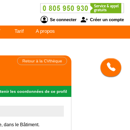
Se connecter
Créer un compte
V
Tarif
A propos
Retour à la CVthèque
tenir
les
coordonnées
de ce profil
e, dans le Bâtiment.