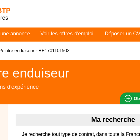
 BTP
dres
 une annonce
Voir les offres d'emploi
Déposer un C
eintre enduiseur - BE1701101902
re enduiseur
ns d'expérience
Ob
Ma recherche
Je recherche tout type de contrat, dans toute la Franc