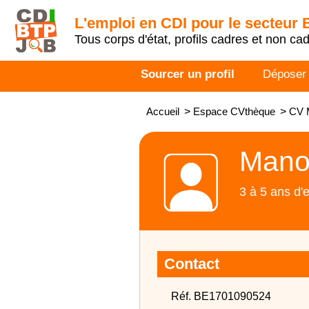
L'emploi en CDI pour le secteur
Tous corps d'état, profils cadres et non ca
Sourcer un profil
Déposer
Accueil
>
Espace CVthèque
>
CV 
Mano
3 à 5 ans d'
Contact
Réf. BE1701090524