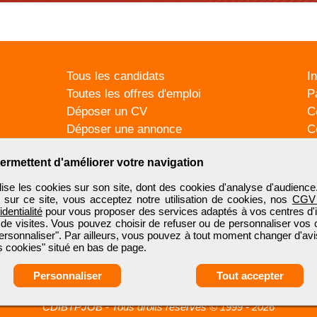
Tous les candidats
I
Toutes les offres d'emploi
P
Déposer un CV
C
Déposer une annonce
C
Témoignages utilisateurs
P
ermettent d'améliorer votre navigation
se les cookies sur son site, dont des cookies d'analyse d'audience
n sur ce site, vous acceptez notre utilisation de cookies, nos
CGV
identialité
pour vous proposer des services adaptés à vos centres d'in
 de visites. Vous pouvez choisir de refuser ou de personnaliser vos 
ersonnaliser". Par ailleurs, vous pouvez à tout moment changer d'avi
 cookies" situé en bas de page.
Personnaliser
Tout accepter
CDIBTPJOB
-
Tous droits réservés © 1999 - 2026