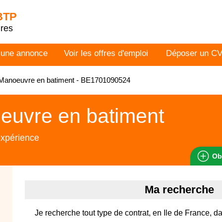
 BTP
dres
 une annonce
Voir les offres d'emploi
Déposer un C
Manoeuvre en batiment - BE1701090524
euvre en batiment
expérience
Ob
Ma recherche
Je recherche tout type de contrat, en Ile de France, d