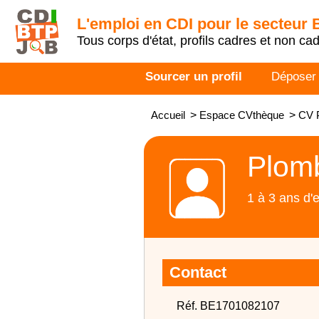
L'emploi en CDI pour le secteur
Tous corps d'état, profils cadres et non ca
Sourcer un profil
Déposer
Accueil
>
Espace CVthèque
>
CV 
Plom
1 à 3 ans d'
Contact
Réf. BE1701082107