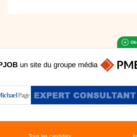
Obt
PJOB
un site du groupe
média
Tous les candidats
I