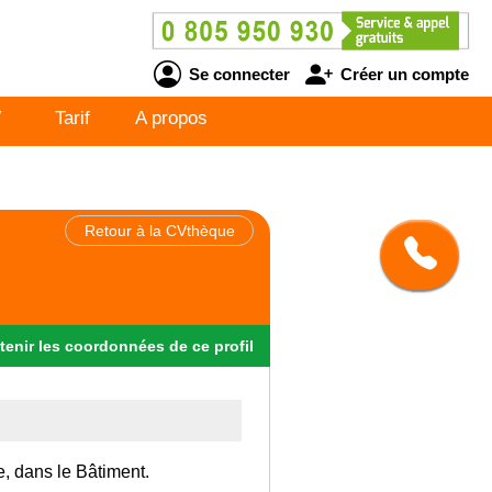
Se connecter
Créer un compte
V
Tarif
A propos
Retour à la CVthèque
tenir
les
coordonnées
de ce profil
e, dans le Bâtiment.