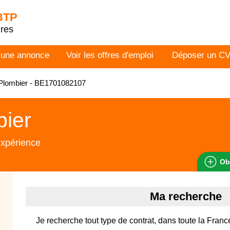
 BTP
dres
 une annonce
Voir les offres d'emploi
Déposer un C
Plombier - BE1701082107
bier
expérience
Ob
Ma recherche
Je recherche tout type de contrat, dans toute la Franc