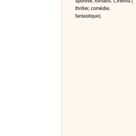
sportive, romans. CInéma (
thriller, comédie,
fantastique).