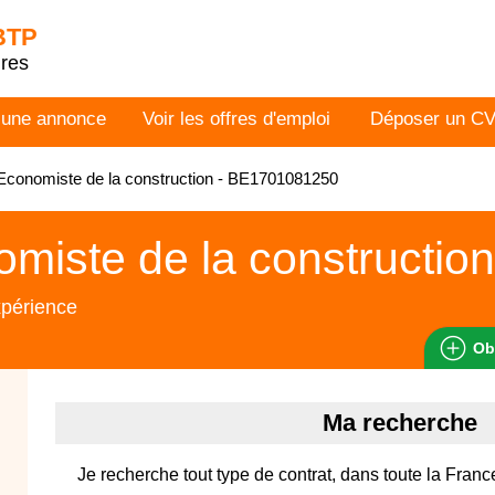
 BTP
dres
 une annonce
Voir les offres d'emploi
Déposer un C
conomiste de la construction - BE1701081250
miste de la construction
xpérience
Ob
Ma recherche
Je recherche tout type de contrat, dans toute la Franc