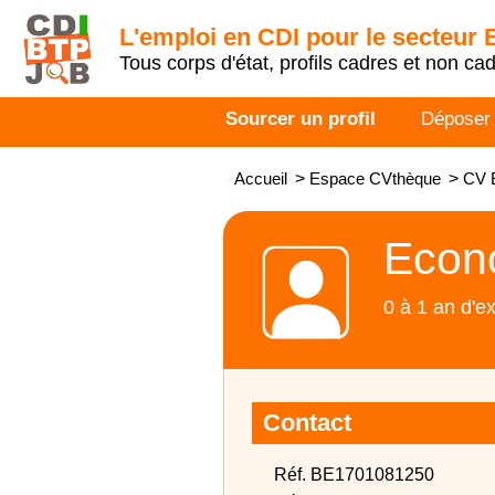
L'emploi en CDI pour le secteur
Tous corps d'état, profils cadres et non ca
Sourcer un profil
Déposer
Accueil
>
Espace CVthèque
>
CV E
Econo
0 à 1 an d'e
Contact
Réf. BE1701081250