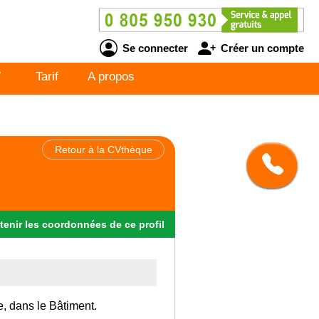
Se connecter
Créer un compte
V
Tarif
A propos
Retour à la CVthèque
tenir
les
coordonnées
de ce profil
e, dans le Bâtiment.