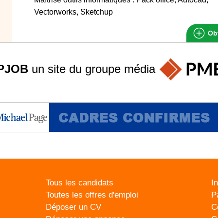
Vectorworks, Sketchup
Obt
PJOB
un site du groupe
média
Tous les candidats
I
Toutes les offres d'emploi
P
Déposer un CV
C