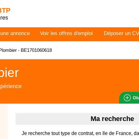
 BTP
dres
 une annonce
Voir les offres d'emploi
Déposer un C
Plombier - BE1701060618
bier
xpérience
Ob
Ma recherche
Je recherche tout type de contrat, en Ile de France, d