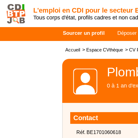
L'emploi en CDI pour le secteur
Tous corps d'état, profils cadres et non ca
Sourcer un profil
Déposer
Accueil
>
Espace CVthèque
>
CV 
Plom
0 à 1 an d'e
Contact
Réf. BE1701060618