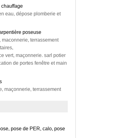
 chauffage
en eau, dépose plomberie et
harpentière poseuse
, maconnerie, terrassement
taires,
 vert, maçonnerie. sarl potier
cation de portes fenêtre et main
s
e, maçonnerie, terrassement
pose, pose de PER, calo, pose