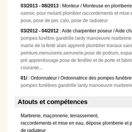
03/2013 - 08/2013
: Monteur / Monteuse en plomberie
samsic pour molard plombier raccordements et mise 
pose, pose de per, calo, pose de radiateur
03/2012 - 04/2012
: Aide charpentier poseur / Aide c
pompes funébre gandrille lardy manoeuvre marbrerie
mairie de la ferté alais apprenti plomblier travaux sani
peinture,menuiserie,serrurerie,pose de podium, espace
pré apprentissage pose de fenêtre et de porte et fabri
courante...
01/
: Ordonnateur / Ordonnatrice des pompes funèbre
pompes funèbres gandrille lardy manoeuvre marbreri
Atouts et compétences
Marbrerie, maçonnerie, terrassement,
raccordements et mise en eau, dépose plomberie et 
de radiateur