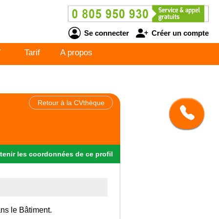
Se connecter
Créer un compte
V
Tarif
A propos
Retour à la CVthèque
tenir
les
coordonnées
de ce profil
ans le Bâtiment.