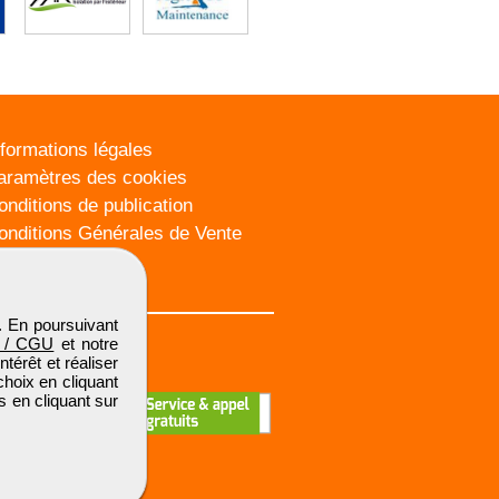
nformations légales
aramètres des cookies
onditions de publication
onditions Générales de Vente
lan du site
. En poursuivant
 / CGU
et notre
térêt et réaliser
choix en cliquant
s en cliquant sur