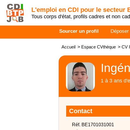
L'emploi en CDI pour le secteur
Tous corps d'état, profils cadres et non ca
Sourcer un profil
Déposer
Accueil
>
Espace CVthèque
>
CV I
Ingén
1 à 3 ans d'
Contact
Réf. BE1701031001