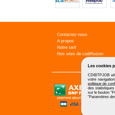
Contactez-nous
A propos
Notre tarif
Nos sites de codiffusion
Les cookies p
CDIBTPJOB utili
votre navigatio
politique de conf
des statistiques
sur le bouton "P
"Paramètres des