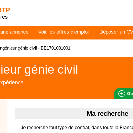
 BTP
dres
 une annonce
Voir les offres d'emploi
Déposer un C
ngénieur génie civil - BE1701031001
ieur génie civil
expérience
Ob
Ma recherche
Je recherche tout type de contrat, dans toute la France