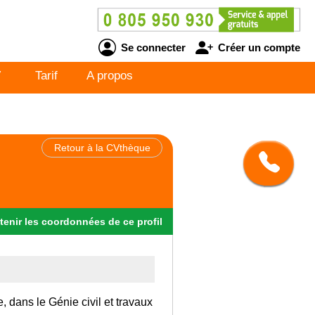
Se connecter
Créer un compte
V
Tarif
A propos
Retour à la CVthèque
tenir
les
coordonnées
de ce profil
, dans le Génie civil et travaux