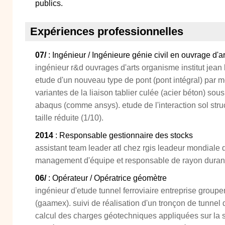
publics.
Expériences professionnelles
07/
: Ingénieur / Ingénieure génie civil en ouvrage d'ar
ingénieur r&d ouvrages d'arts organisme institut jean l
etude d'un nouveau type de pont (pont intégral) par m
variantes de la liaison tablier culée (acier béton) sous 
abaqus (comme ansys). etude de l'interaction sol stru
taille réduite (1/10).
2014
: Responsable gestionnaire des stocks
assistant team leader atl chez rgis leadeur mondiale d
management d'équipe et responsable de rayon durant 
06/
: Opérateur / Opératrice géomètre
ingénieur d'etude tunnel ferroviaire entreprise group
(gaamex). suivi de réalisation d'un tronçon de tunnel 
calcul des charges géotechniques appliquées sur la s