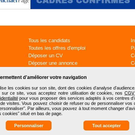
Tous les candidats
I
Toutes les offres d'emploi
P
Déposer un CV
C
Déposer une annonce
C
Témoignages utilisateurs
P
ermettent d'améliorer votre navigation
se les cookies sur son site, dont des cookies d'analyse d'audience
n sur ce site, vous acceptez notre utilisation de cookies, nos
CGV
identialité
pour vous proposer des services adaptés à vos centres d'in
 de visites. Vous pouvez choisir de refuser ou de personnaliser vos 
ersonnaliser". Par ailleurs, vous pouvez à tout moment changer d'avi
 cookies" situé en bas de page.
Personnaliser
Tout accepter