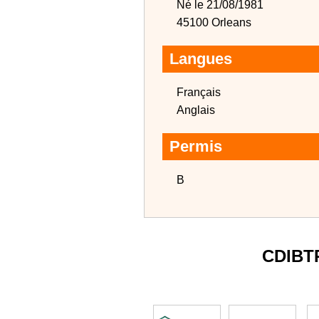
Né le 21/08/1981
45100 Orleans
Langues
Français
Anglais
Permis
B
CDIBT