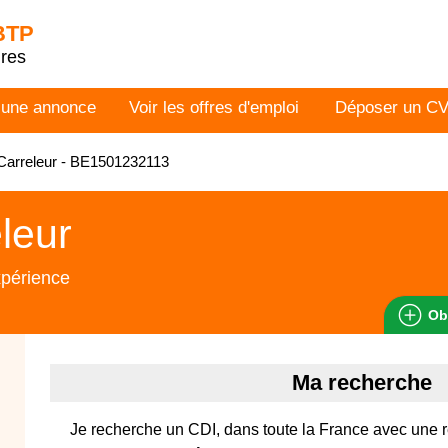
 BTP
dres
 une annonce
Voir les offres d'emploi
Déposer un C
Carreleur - BE1501232113
leur
xpérience
Ob
Ma recherche
Je recherche un CDI, dans toute la France avec une 