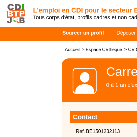
L'emploi en CDI pour le secteur
Tous corps d'état, profils cadres et non ca
Sourcer un profil
Déposer
Accueil
>
Espace CVthèque
>
CV 
Carre
0 à 1 an d'e
Contact
Réf. BE1501232113