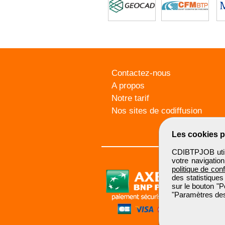
Contactez-nous
A propos
Notre tarif
Nos sites de codiffusion
Les cookies p
CDIBTPJOB utili
votre navigatio
politique de conf
des statistiques
sur le bouton "P
"Paramètres des