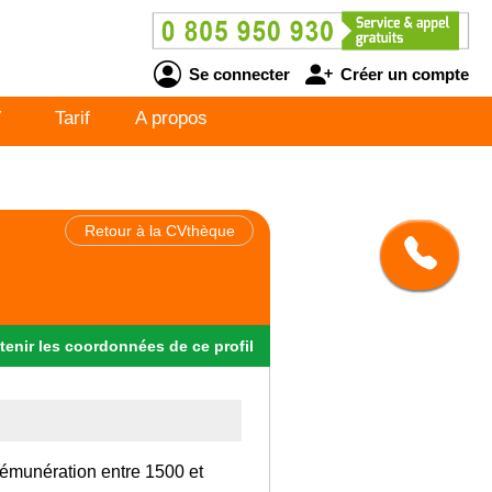
Se connecter
Créer un compte
V
Tarif
A propos
Retour à la CVthèque
tenir
les
coordonnées
de ce profil
rémunération entre 1500 et