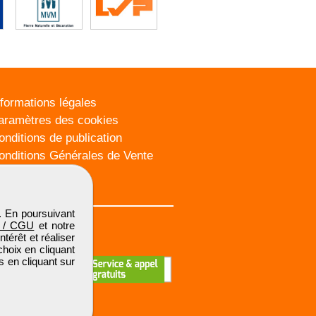
nformations légales
aramètres des cookies
onditions de publication
onditions Générales de Vente
lan du site
. En poursuivant
 / CGU
et notre
térêt et réaliser
choix en cliquant
s en cliquant sur