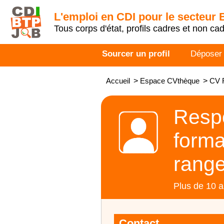
L'emploi en CDI pour le secteur
Tous corps d'état, profils cadres et non ca
Sourcer un profil
Déposer
Accueil
>
Espace CVthèque
>
CV R
Respo
forma
rang
Plus de 10 a
Contact