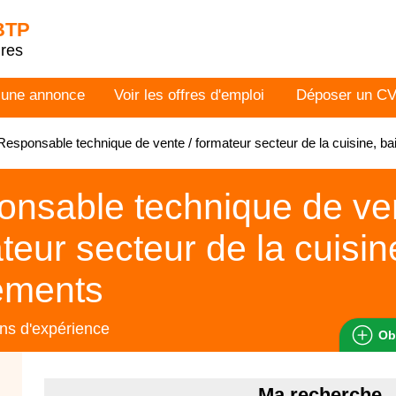
 BTP
dres
 une annonce
Voir les offres d'emploi
Déposer un C
esponsable technique de vente / formateur secteur de la cuisine, 
nsable technique de ven
teur secteur de la cuisin
ements
ns d'expérience
Ob
Ma recherche