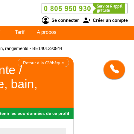
Se connecter
Créer un compte
V
Tarif
A propos
bain, rangements - BE1401290844
Retour à la CVthèque
te /
e, bain,
tenir
les
coordonnées
de ce profil