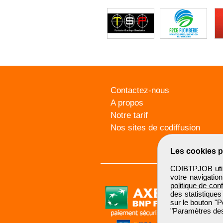
Contactez-nous
A propos
Notre tarif
Nos sites de codiffusion
Les cookies p
CDIBTPJOB utili
votre navigatio
politique de conf
des statistiques
sur le bouton "P
"Paramètres des