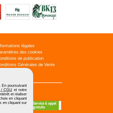
nformations légales
aramètres des cookies
onditions de publication
onditions Générales de Vente
lan du site
. En poursuivant
 / CGU
et notre
térêt et réaliser
choix en cliquant
s en cliquant sur