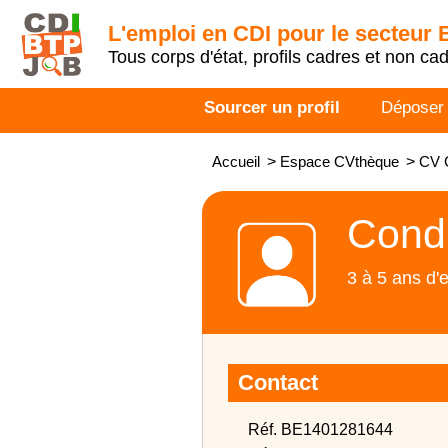
L'emploi en CDI pour le secteur
Tous corps d'état, profils cadres et non ca
Sourcer un profil
Déposer
Accueil
>
Espace CVthèque
>
CV C
Condu
3 à 5 ans d'
Contact
Réf. BE1401281644