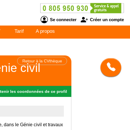
Se connecter
Créer un compte
V
Tarif
A propos
Retour à la CVthèque
ie civil
tenir
les
coordonnées
de ce profil
, dans le Génie civil et travaux