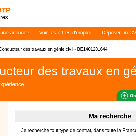
 BTP
dres
 une annonce
Voir les offres d'emploi
Déposer un C
onducteur des travaux en génie civil - BE1401281644
cteur des travaux en gén
expérience
Ob
Ma recherche
Je recherche tout type de contrat, dans toute la France