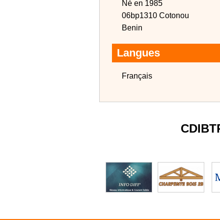
Né en 1985
06bp1310 Cotonou
Benin
Langues
Français
CDIBT