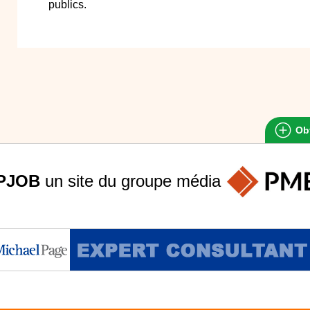
publics.
Obt
PJOB
un site du groupe
média