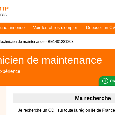
 BTP
dres
 une annonce
Voir les offres d'emploi
Déposer un C
Technicien de maintenance - BE1401281203
icien de maintenance
expérience
Ob
Ma recherche
Je recherche un CDI, sur toute la région Ile de France