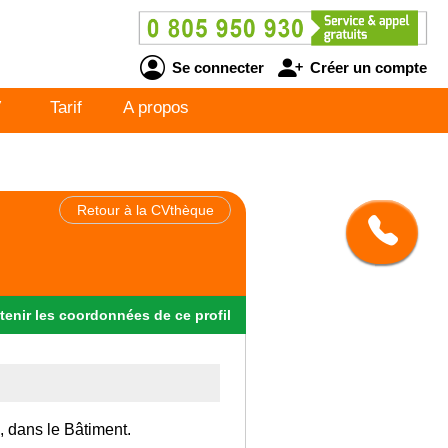
Se connecter
Créer un compte
V
Tarif
A propos
Retour à la CVthèque
tenir
les
coordonnées
de ce profil
, dans le Bâtiment.