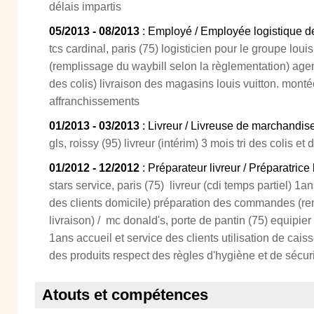
délais impartis
05/2013 - 08/2013
: Employé / Employée logistique d
tcs cardinal, paris (75) logisticien pour le groupe louis
(remplissage du waybill selon la règlementation) agent d
des colis) livraison des magasins louis vuitton. monté
affranchissements
01/2013 - 03/2013
: Livreur / Livreuse de marchandis
gls, roissy (95) livreur (intérim) 3 mois tri des colis et 
01/2012 - 12/2012
: Préparateur livreur / Préparatrice
stars service, paris (75) livreur (cdi temps partiel) 1an
des clients domicile) préparation des commandes (re
livraison) / mc donald's, porte de pantin (75) equipier
1ans accueil et service des clients utilisation de cai
des produits respect des règles d'hygiène et de sécur
Atouts et compétences