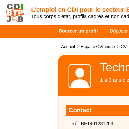
L'emploi en CDI pour le secteur
Tous corps d'état, profils cadres et non ca
Sourcer un profil
Déposer
Accueil
>
Espace CVthèque
>
CV 
Techn
1 à 3 ans d'
Contact
Réf. BE1401281203