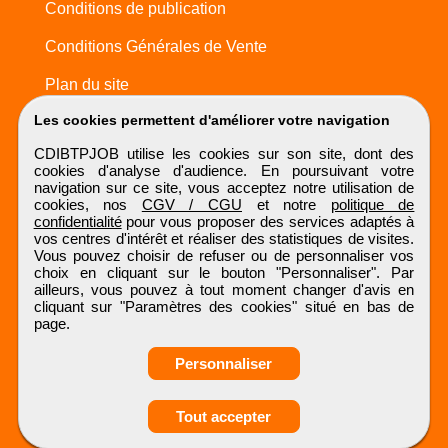
Conditions de publication
Conditions Générales de Vente
Plan du site
Les cookies permettent d'améliorer votre navigation
CDIBTPJOB utilise les cookies sur son site, dont des
cookies d'analyse d'audience. En poursuivant votre
navigation sur ce site, vous acceptez notre utilisation de
cookies, nos
CGV / CGU
et notre
politique de
confidentialité
pour vous proposer des services adaptés à
vos centres d'intérêt et réaliser des statistiques de visites.
Vous pouvez choisir de refuser ou de personnaliser vos
choix en cliquant sur le bouton "Personnaliser". Par
ailleurs, vous pouvez à tout moment changer d'avis en
cliquant sur "Paramètres des cookies" situé en bas de
page.
Personnaliser
Obtenir ses
Tout accepter
coordonnées
CDIBTPJOB