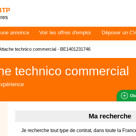
 BTP
dres
 une annonce
Voir les offres d'emploi
Déposer un C
Attache technico commercial - BE1401231746
he technico commercial
expérience
Ob
Ma recherche
Je recherche tout type de contrat, dans toute la Franc