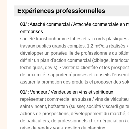
Expériences professionnelles
03/
: Attaché commercial / Attachée commerciale en m
entreprises
société fransbonhomme tubes et raccords plastiques 
travaux publics grands comptes. 1,2 m€/c.a réalisés •
développer un portefeuille de professionnels du bâtim
définir un plan d'action commercial (ciblage, interlocu
techniques, devis). • visiter la clientèle et les prospec
de proximité. • apporter réponses et conseils l'ensemb
assurer la promotion des produits et proposer des so
01/
: Vendeur / Vendeuse en vins et spiritueux
représentant commercial en suisse / vins de viticulteu
saint vincent, hofstetten (suisse) société viscardi gelt
actions de prospections, développement du marché, du
de particuliers, de professionnels chr. • négociation / 
prise de rendez vous, gestion du planning