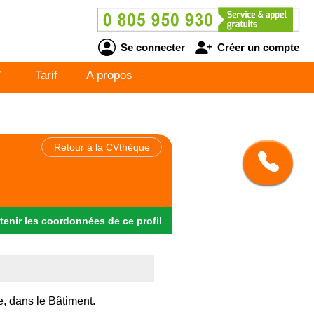
Se connecter
Créer un compte
V
Tarif
A propos
Retour à la CVthèque
tenir
les
coordonnées
de ce profil
e, dans le Bâtiment.