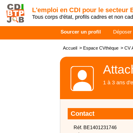
L'emploi en CDI pour le secteur
Tous corps d'état, profils cadres et non ca
Sourcer un profil
Déposer
Accueil
>
Espace CVthèque
>
CV 
Attac
1 à 3 ans d'
Contact
Réf. BE1401231746