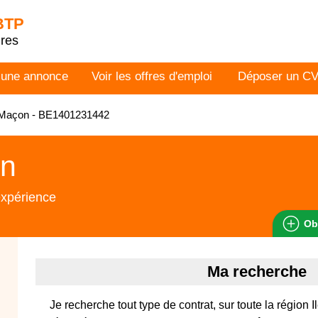
 BTP
dres
 une annonce
Voir les offres d'emploi
Déposer un C
Maçon - BE1401231442
n
expérience
Ob
Ma recherche
Je recherche tout type de contrat, sur toute la région