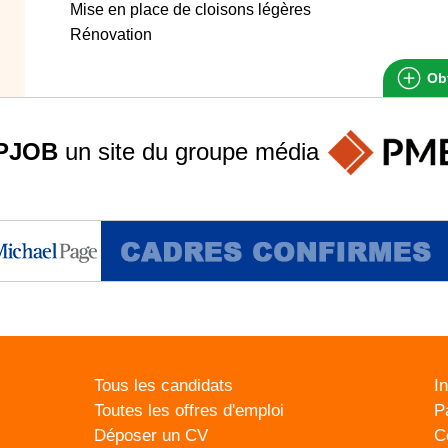
Mise en place de cloisons légères
Rénovation
Obt
PJOB
un site du groupe
média
Tous les candidats
I
Toutes les offres d'emploi
P
Déposer un CV
C