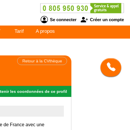
Se connecter
Créer un compte
V
Tarif
A propos
Retour à la CVthèque
tenir
les
coordonnées
de ce profil
 Ile de France avec une