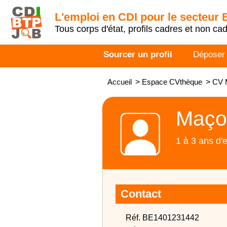
L'emploi en CDI pour le secteur
Tous corps d'état, profils cadres et non ca
Sourcer un profil
Déposer
Accueil
>
Espace CVthèque
>
CV 
Maço
1 à 3 ans d'
Contact
Réf. BE1401231442