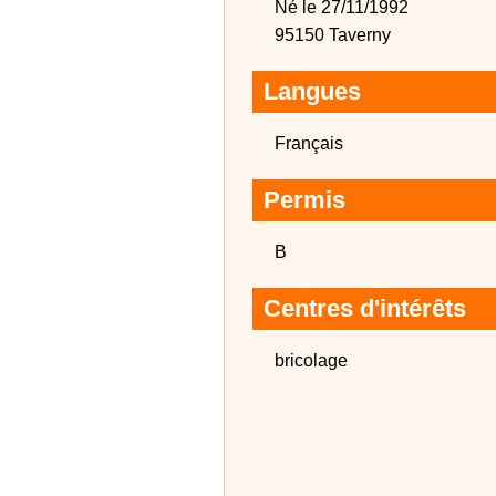
Né le 27/11/1992
95150 Taverny
Langues
Français
Permis
B
Centres d'intérêts
bricolage