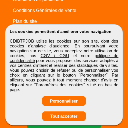
Conditions Générales de Vente
Plan du site
Les cookies permettent d'améliorer votre navigation
CDIBTPJOB utilise les cookies sur son site, dont des
cookies d'analyse d'audience. En poursuivant votre
navigation sur ce site, vous acceptez notre utilisation de
cookies, nos
CGV / CGU
et notre
politique de
confidentialité
pour vous proposer des services adaptés à
vos centres d'intérêt et réaliser des statistiques de visites.
Vous pouvez choisir de refuser ou de personnaliser vos
choix en cliquant sur le bouton "Personnaliser". Par
ailleurs, vous pouvez à tout moment changer d'avis en
cliquant sur "Paramètres des cookies" situé en bas de
page.
Personnaliser
Obtenir ses
Tout accepter
coordonnées
CDIBTPJOB
Tous droits réservés © 1999 - 2026