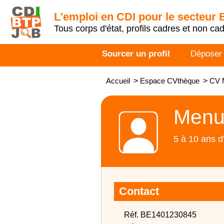
L'emploi en CDI pour le secteur
Tous corps d'état, profils cadres et non ca
Sourcer un profil
Déposer
Accueil
>
Espace CVthèque
>
CV 
Menui
5 à 10 ans d
Contact
Réf. BE1401230845