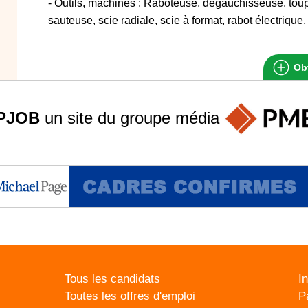
- Outils, machines : Raboteuse, dégauchisseuse, toup
sauteuse, scie radiale, scie à format, rabot électriqu
Obt
PJOB
un site du groupe
média
Tous les candidats
I
Toutes les offres d'emploi
P