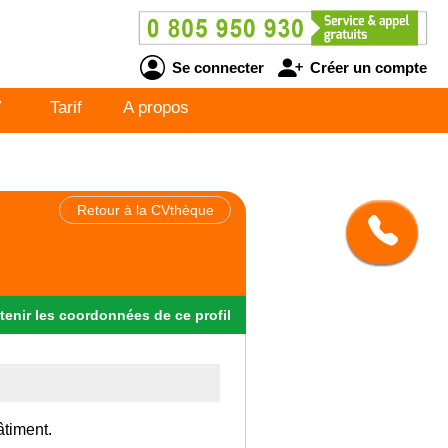
Se connecter
Créer un compte
V
Tarif
A propos
Retour à la CVthèque
tenir
les
coordonnées
de ce profil
âtiment.