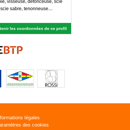
ie, visseuse, défonceuse, scie
e, scie sabre, tenonneuse…
enir les coordonnées de ce profil
nformations légales
aramètres des cookies