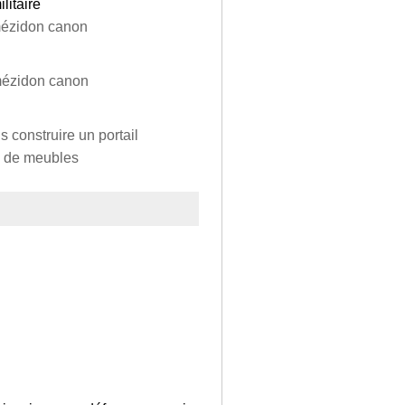
litaire
 mézidon canon
 mézidon canon
s construire un portail
on de meubles