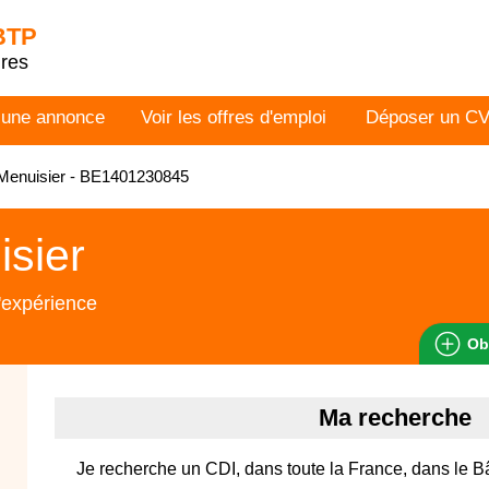
 BTP
dres
 une annonce
Voir les offres d'emploi
Déposer un C
Menuisier - BE1401230845
sier
'expérience
Ob
Ma recherche
Je recherche un CDI, dans toute la France, dans le B