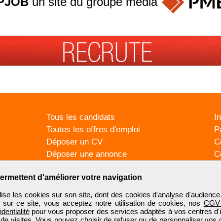
PJOB
un site du groupe
média
Tous les candidats
I
Toutes les offres d'emploi
P
Déposer un CV
C
Déposer une annonce
C
Témoignages utilisateurs
P
ermettent d'améliorer votre navigation
se les cookies sur son site, dont des cookies d'analyse d'audience
n sur ce site, vous acceptez notre utilisation de cookies, nos
CGV
identialité
pour vous proposer des services adaptés à vos centres d'in
 de visites. Vous pouvez choisir de refuser ou de personnaliser vos 