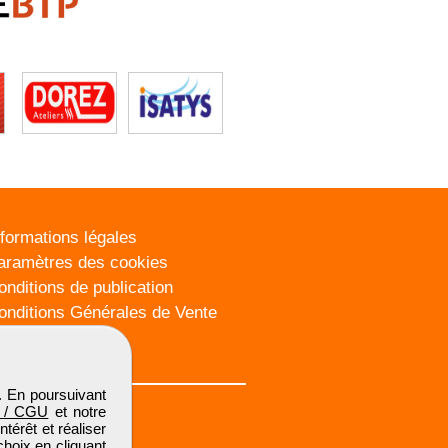
nformations légales
aramètres des cookies
onditions de publication
onditions Générales de Vente
lan du site
. En poursuivant
 / CGU
et notre
térêt et réaliser
choix en cliquant