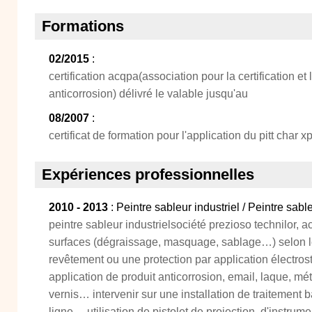
Formations
02/2015
:
certification acqpa(association pour la certification et 
anticorrosion) délivré le valable jusqu'au
08/2007
:
certificat de formation pour l'application du pitt char x
Expériences professionnelles
2010 - 2013
: Peintre sableur industriel / Peintre sabl
peintre sableur industrielsociété prezioso technilor, 
surfaces (dégraissage, masquage, sablage…) selon le
revêtement ou une protection par application électrost
application de produit anticorrosion, email, laque, méta
vernis… intervenir sur une installation de traitement b
ligne… utilisation de pistolet de projection, d'instrume