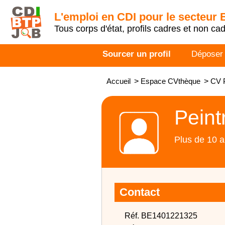
L'emploi en CDI pour le secteur
Tous corps d'état, profils cadres et non ca
Sourcer un profil
Déposer
Accueil
>
Espace CVthèque
>
CV P
Peint
Plus de 10 a
Contact
Réf. BE1401221325