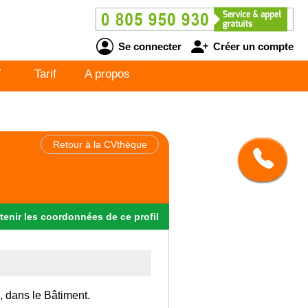
Se connecter
Créer un compte
V
Tarif
A propos
Retour à la CVthèque
tenir
les
coordonnées
de ce profil
, dans le Bâtiment.