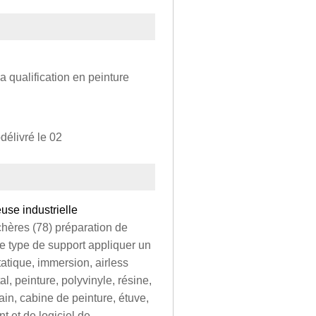
la qualification en peinture
pdélivré le 02
euse industrielle
achères (78) préparation de
 type de support appliquer un
atique, immersion, airless
l, peinture, polyvinyle, résine,
ain, cabine de peinture, étuve,
nt et de logiciel de