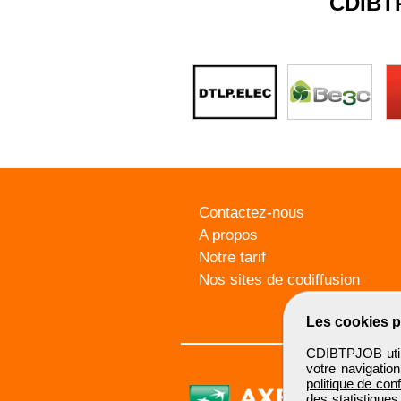
CDIBT
Contactez-nous
A propos
Notre tarif
Nos sites de codiffusion
Les cookies p
CDIBTPJOB utili
votre navigatio
politique de conf
des statistiques