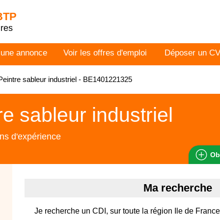
 BTP
dres
 une annonce
Voir les offres d'emploi
Déposer un C
eintre sableur industriel - BE1401221325
re sableur industriel
ns d'expérience
Ob
Ma recherche
Je recherche un CDI, sur toute la région Ile de France