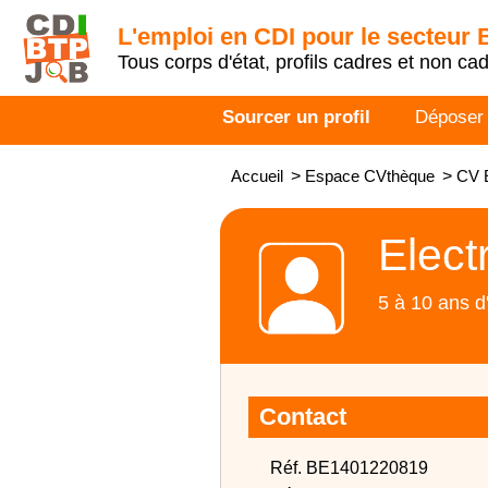
L'emploi en CDI pour le secteur
Tous corps d'état, profils cadres et non ca
Sourcer un profil
Déposer
Accueil
>
Espace CVthèque
>
CV E
Elect
5 à 10 ans d
Contact
Réf. BE1401220819