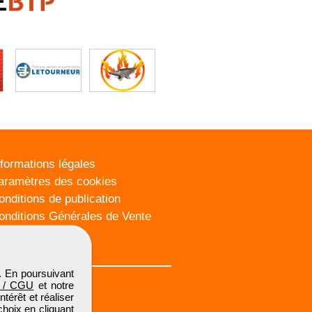
nformations légales
aramètres des cookies
onditions de publication
onditions Générales de Vente
lan du site
. En poursuivant
 / CGU
et notre
térêt et réaliser
choix en cliquant