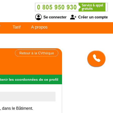
Se connecter
Créer un compte
V
Tarif
A propos
Retour à la CVthèque
tenir
les
coordonnées
de ce profil
, dans le Bâtiment.