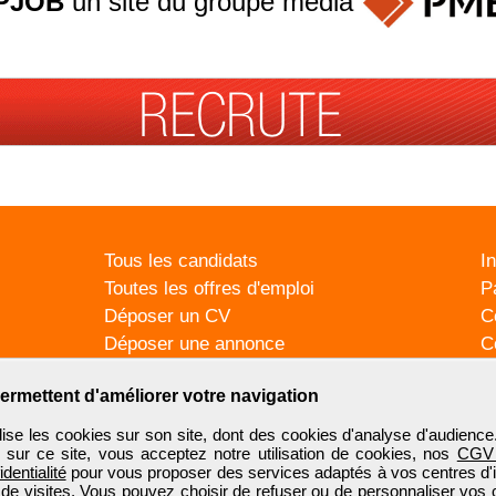
PJOB
un site du groupe
média
Tous les candidats
I
Toutes les offres d'emploi
P
Déposer un CV
C
Déposer une annonce
C
Témoignages utilisateurs
P
ermettent d'améliorer votre navigation
se les cookies sur son site, dont des cookies d'analyse d'audience
n sur ce site, vous acceptez notre utilisation de cookies, nos
CGV
identialité
pour vous proposer des services adaptés à vos centres d'in
 de visites. Vous pouvez choisir de refuser ou de personnaliser vos 