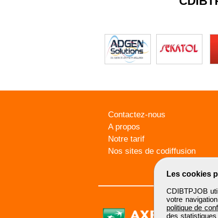
CDIBT
Contactez-nous
A propos
Notre tarif
Nos sites de codiffusion
Les cookies p
CDIBTPJOB utili
votre navigatio
politique de conf
des statistiques