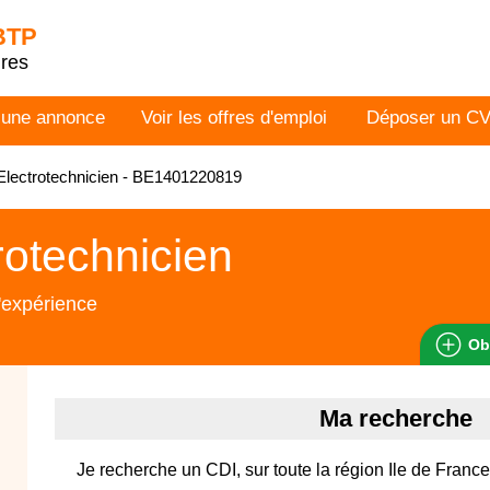
 BTP
dres
 une annonce
Voir les offres d'emploi
Déposer un C
lectrotechnicien - BE1401220819
rotechnicien
'expérience
Ob
Ma recherche
Je recherche un CDI, sur toute la région Ile de France