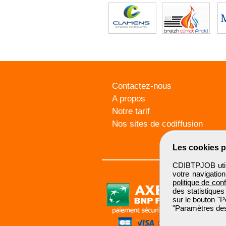
Contactez-nous
A propos
Notre tarif
Nos sites de codiffusion
Les cookies p
CDIBTPJOB utili
votre navigatio
politique de conf
des statistiques
sur le bouton "P
"Paramètres des