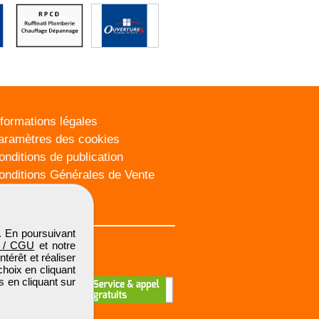
nformations légales
aramètres des cookies
onditions de publication
onditions Générales de Vente
lan du site
. En poursuivant
 / CGU
et notre
térêt et réaliser
choix en cliquant
s en cliquant sur