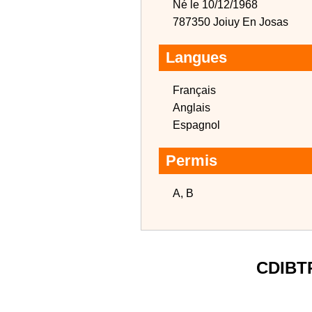
Né le 10/12/1968
787350 Joiuy En Josas
Langues
Français
Anglais
Espagnol
Permis
A, B
CDIBT