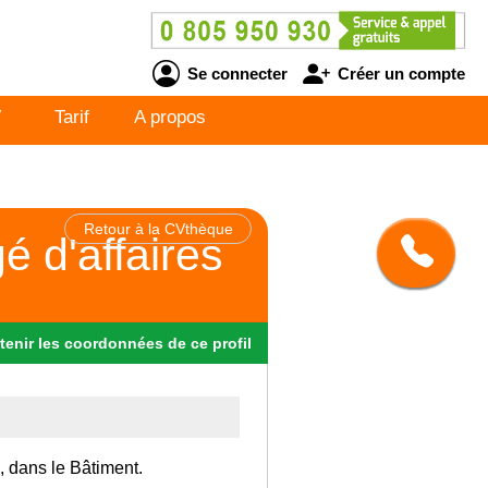
Se connecter
Créer un compte
V
Tarif
A propos
Retour à la CVthèque
é d'affaires
tenir
les
coordonnées
de ce profil
, dans le Bâtiment.