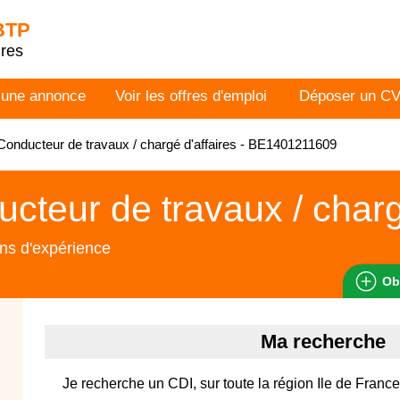
 BTP
dres
 une annonce
Voir les offres d'emploi
Déposer un C
onducteur de travaux / chargé d'affaires - BE1401211609
cteur de travaux / charg
ns d'expérience
Ob
Ma recherche
Je recherche un CDI, sur toute la région Ile de France