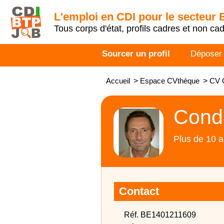
L'emploi en CDI pour le secteur
Tous corps d'état, profils cadres et non ca
Sourcer un profil
Déposer
Accueil
>
Espace CVthèque
>
CV C
Condu
Plus de 10 a
Contact
Réf. BE1401211609