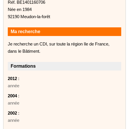
Réf. BE1401160706
Née en 1984
92190 Meudon-la-forêt
Ma recherche
Je recherche un CDI, sur toute la région Ile de France,
dans le Bâtiment.
Formations
2012
:
année
2004
:
année
2002
:
année