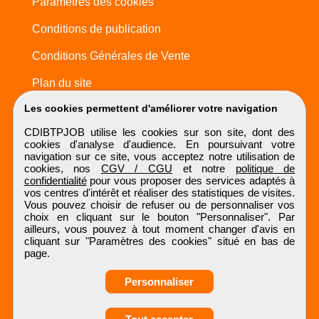
Paramètres des cookies
Conditions de publication
Conditions Générales de Vente
Plan du site
Les cookies permettent d'améliorer votre navigation
CDIBTPJOB utilise les cookies sur son site, dont des
cookies d'analyse d'audience. En poursuivant votre
navigation sur ce site, vous acceptez notre utilisation de
cookies, nos
CGV / CGU
et notre
politique de
confidentialité
pour vous proposer des services adaptés à
vos centres d'intérêt et réaliser des statistiques de visites.
Vous pouvez choisir de refuser ou de personnaliser vos
choix en cliquant sur le bouton "Personnaliser". Par
ailleurs, vous pouvez à tout moment changer d'avis en
cliquant sur "Paramètres des cookies" situé en bas de
page.
Personnaliser
Obtenir ses