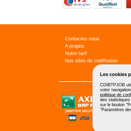
Contactez-nous
A propos
Notre tarif
Nos sites de codiffusion
Les cookies p
CDIBTPJOB utili
votre navigatio
politique de conf
des statistiques
sur le bouton "P
"Paramètres des