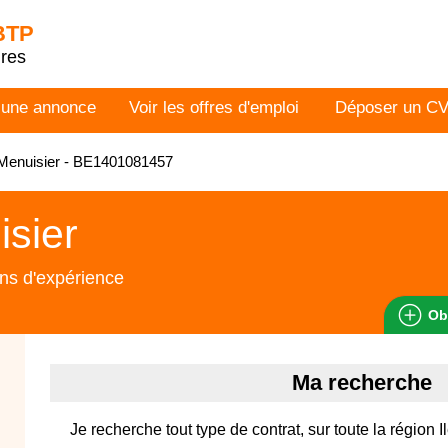
 BTP
dres
 une annonce
Voir les offres d'emploi
Déposer un C
Menuisier - BE1401081457
sier
ns d'expérience
Ob
Ma recherche
Je recherche tout type de contrat, sur toute la région 