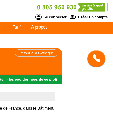
Se connecter
Créer un compte
V
Tarif
A propos
Retour à la CVthèque
tenir
les
coordonnées
de ce profil
Ile de France, dans le Bâtiment.