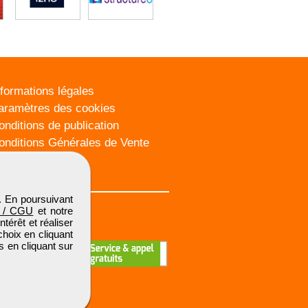
nformations légales
aramètres des cookies
onditions de publication
onditions Générales de Vente
lan du site
. En poursuivant
 / CGU
et notre
térêt et réaliser
choix en cliquant
s en cliquant sur