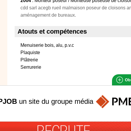
2004
: Monteur poseur / Monteuse poseuse de cloiso
cdd sarl acegb rueil malmaison poseur de cloisons am
aménagement de bureaux.
Atouts et compétences
Menuiserie bois, alu, p.v.c
Plaquiste
Plâtrerie
Serrurerie
Obt
PJOB
un site du groupe
média