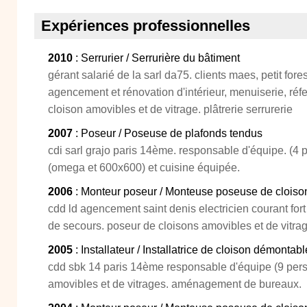
Expériences professionnelles
2010
: Serrurier / Serrurière du bâtiment
gérant salarié de la sarl da75. clients maes, petit fore
agencement et rénovation d'intérieur, menuiserie, réf
cloison amovibles et de vitrage. plâtrerie serrurerie
2007
: Poseur / Poseuse de plafonds tendus
cdi sarl grajo paris 14ème. responsable d'équipe. (4
(omega et 600x600) et cuisine équipée.
2006
: Monteur poseur / Monteuse poseuse de cloiso
cdd ld agencement saint denis electricien courant fort 
de secours. poseur de cloisons amovibles et de vitra
2005
: Installateur / Installatrice de cloison démontab
cdd sbk 14 paris 14ème responsable d'équipe (9 per
amovibles et de vitrages. aménagement de bureaux.