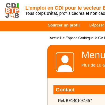
L'emploi en CDI pour le secteur
Tous corps d'état, profils cadres et non ca
Sourcer un profil
Déposer
Accueil
>
Espace CVthèque
>
CV 
Menui
Plus de 10 a
Contact
Réf. BE1401081457