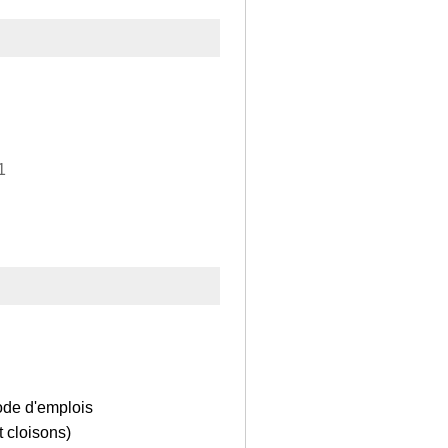
1
ode d'emplois
 cloisons)