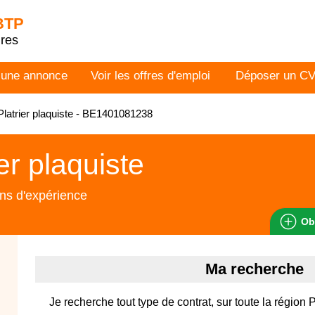
 BTP
dres
 une annonce
Voir les offres d'emploi
Déposer un C
latrier plaquiste - BE1401081238
ier plaquiste
ns d'expérience
Ob
Ma recherche
Je recherche tout type de contrat, sur toute la région