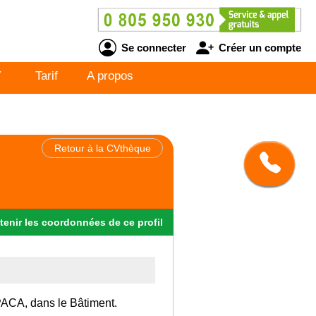
Se connecter
Créer un compte
V
Tarif
A propos
Retour à la CVthèque
tenir
les
coordonnées
de ce profil
 PACA, dans le Bâtiment.