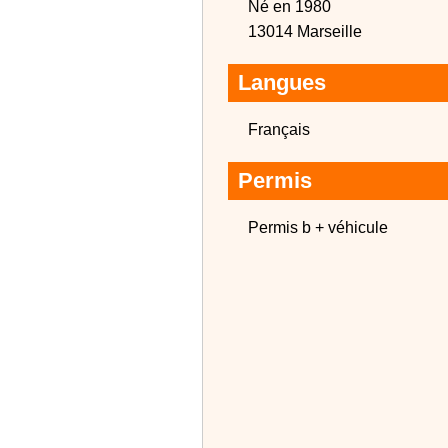
Né en 1980
13014 Marseille
Langues
Français
Permis
Permis b + véhicule