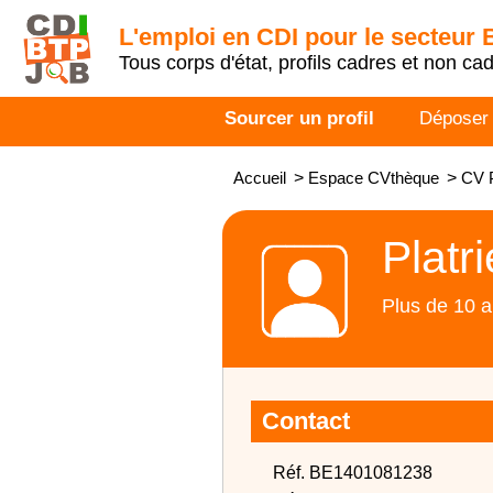
L'emploi en CDI pour le secteur
Tous corps d'état, profils cadres et non ca
Sourcer un profil
Déposer
Accueil
>
Espace CVthèque
>
CV P
Platr
Plus de 10 a
Contact
Réf. BE1401081238