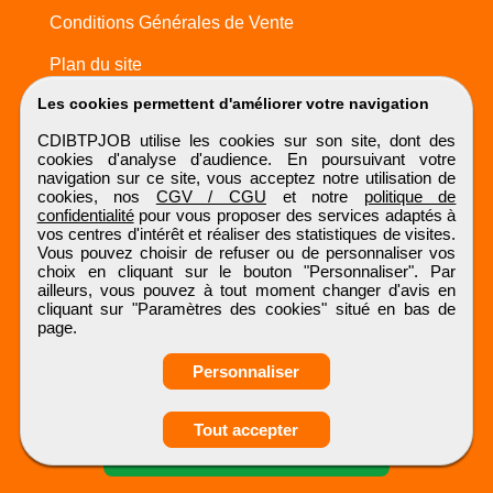
Conditions Générales de Vente
Plan du site
Les cookies permettent d'améliorer votre navigation
CDIBTPJOB utilise les cookies sur son site, dont des
cookies d'analyse d'audience. En poursuivant votre
navigation sur ce site, vous acceptez notre utilisation de
cookies, nos
CGV / CGU
et notre
politique de
confidentialité
pour vous proposer des services adaptés à
vos centres d'intérêt et réaliser des statistiques de visites.
Vous pouvez choisir de refuser ou de personnaliser vos
choix en cliquant sur le bouton "Personnaliser". Par
ailleurs, vous pouvez à tout moment changer d'avis en
cliquant sur "Paramètres des cookies" situé en bas de
page.
Personnaliser
Obtenir ses
Tout accepter
coordonnées
CDIBTPJOB
Tous droits réservés © 1999 - 2026