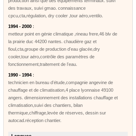
production ainsi que des équipements terminaux. suivi
des travaux, suivi gmao. connaissance
cpcu,cta,régulation, dry cooler ,tour aéro,ventilo.
1994 - 2000
:
metteur point en génie climatique ,rineau frere,46 blv de
la prairie duc 44200 nantes. chaudière gaz et
fioul,cta,groupe de production d'eau glacée,dry
cooler,tour aéro,contrôle des paramètres de
fonctionnement,traitement de l'eau.
1990 - 1994
:
technicien en bureau d'étude,compagnie angevine de
chauffage et de climatisation,4 place lyonnaise 49100
angers. dimensionnement des installations chauffage et
climatisation,suivi des chantiers, bilan
thermique,chiffrage,levée de réserves, dessin sur
autocad.réception chantier.