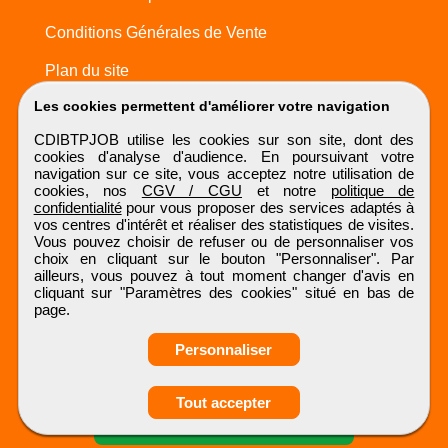
Conditions Générales de Vente
Plan du site
Les cookies permettent d'améliorer votre navigation
CDIBTPJOB utilise les cookies sur son site, dont des
cookies d'analyse d'audience. En poursuivant votre
navigation sur ce site, vous acceptez notre utilisation de
cookies, nos
CGV / CGU
et notre
politique de
confidentialité
pour vous proposer des services adaptés à
vos centres d'intérêt et réaliser des statistiques de visites.
Vous pouvez choisir de refuser ou de personnaliser vos
choix en cliquant sur le bouton "Personnaliser". Par
ailleurs, vous pouvez à tout moment changer d'avis en
cliquant sur "Paramètres des cookies" situé en bas de
page.
Personnaliser
Obtenir ses
Tout accepter
coordonnées
CDIBTPJOB
Tous droits réservés © 1999 - 2026