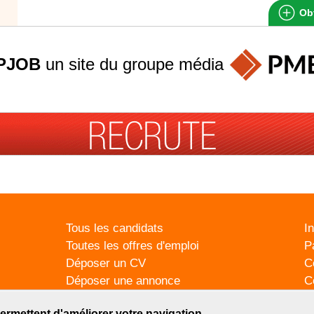
Obt
PJOB
un site du groupe
média
Tous les candidats
I
Toutes les offres d'emploi
P
Déposer un CV
C
Déposer une annonce
C
Témoignages utilisateurs
P
ermettent d'améliorer votre navigation