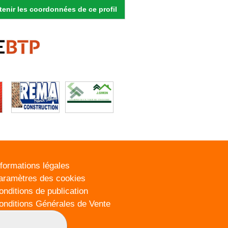
enir les coordonnées de ce profil
nformations légales
aramètres des cookies
onditions de publication
onditions Générales de Vente
lan du site