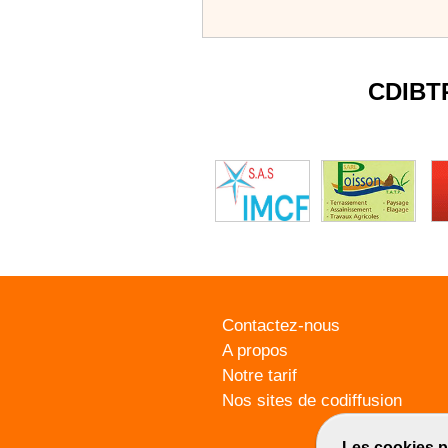
CDIBT
Contactez-nous
A propos
Notre tarif
Nos sites de codiffusion
Les cookies p