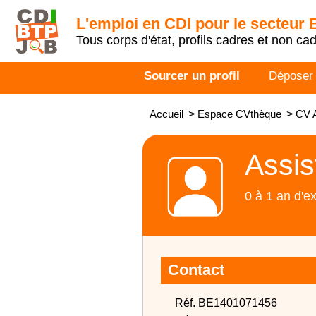
L'emploi en CDI pour le secteur
Tous corps d'état, profils cadres et non ca
Sourcer un profil
Déposer
Accueil
>
Espace CVthèque
>
CV A
Assis
0 à 1 an d'e
Contact
Réf. BE1401071456