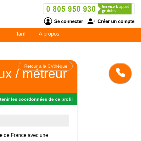
Se connecter
Créer un compte
V
Tarif
A propos
Retour à la CVthèque
ux / métreur
tenir
les
coordonnées
de ce profil
 Ile de France avec une