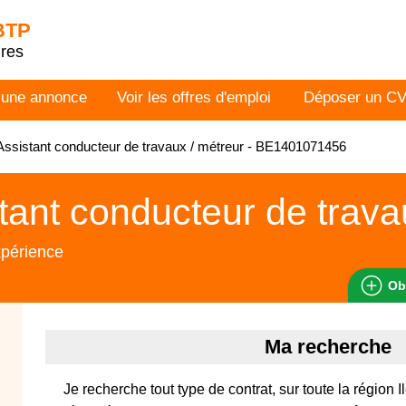
 BTP
dres
 une annonce
Voir les offres d'emploi
Déposer un C
ssistant conducteur de travaux / métreur - BE1401071456
tant conducteur de trava
xpérience
Ob
Ma recherche
Je recherche tout type de contrat, sur toute la région