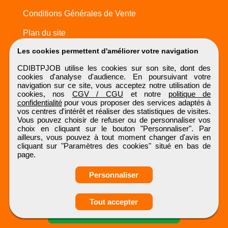
Conditions Générales de Vente
Plan du site
Les cookies permettent d'améliorer votre navigation
CDIBTPJOB utilise les cookies sur son site, dont des
cookies d'analyse d'audience. En poursuivant votre
navigation sur ce site, vous acceptez notre utilisation de
cookies, nos
CGV / CGU
et notre
politique de
confidentialité
pour vous proposer des services adaptés à
vos centres d'intérêt et réaliser des statistiques de visites.
Vous pouvez choisir de refuser ou de personnaliser vos
choix en cliquant sur le bouton "Personnaliser". Par
ailleurs, vous pouvez à tout moment changer d'avis en
cliquant sur "Paramètres des cookies" situé en bas de
page.
Personnaliser
Obtenir ses
Tout accepter
coordonnées
CDIBTPJOB
Tous droits réservés © 1999 - 2026