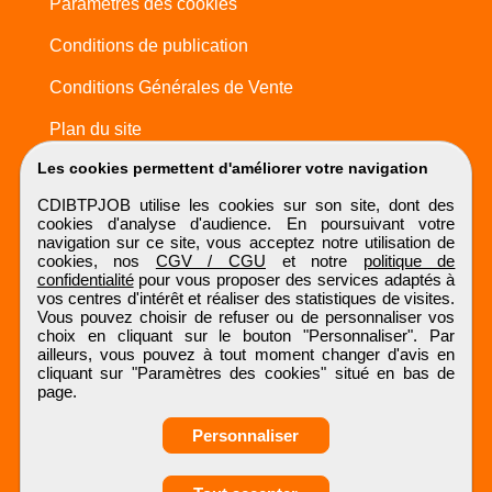
Paramètres des cookies
Conditions de publication
Conditions Générales de Vente
Plan du site
Les cookies permettent d'améliorer votre navigation
CDIBTPJOB utilise les cookies sur son site, dont des
cookies d'analyse d'audience. En poursuivant votre
navigation sur ce site, vous acceptez notre utilisation de
cookies, nos
CGV / CGU
et notre
politique de
confidentialité
pour vous proposer des services adaptés à
vos centres d'intérêt et réaliser des statistiques de visites.
Vous pouvez choisir de refuser ou de personnaliser vos
choix en cliquant sur le bouton "Personnaliser". Par
ailleurs, vous pouvez à tout moment changer d'avis en
cliquant sur "Paramètres des cookies" situé en bas de
page.
Personnaliser
Obtenir ses