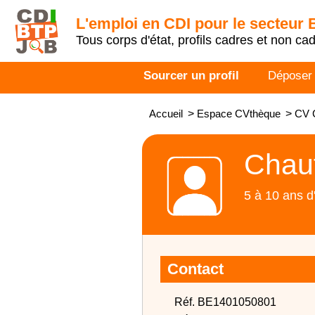
L'emploi en CDI pour le secteur
Tous corps d'état, profils cadres et non ca
Sourcer un profil
Déposer
Accueil
>
Espace CVthèque
>
CV C
Chauf
5 à 10 ans d
Contact
Réf. BE1401050801