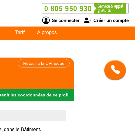
Se connecter
Créer un compte
V
Tarif
A propos
Retour à la CVthèque
tenir
les
coordonnées
de ce profil
e, dans le Bâtiment.