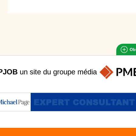
Obt
PJOB
un site du groupe
média