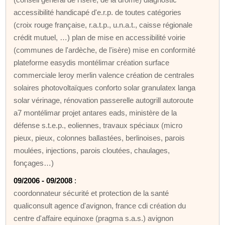
accessibilité handicapé d'e.r.p. de toutes catégories
(croix rouge française, r.a.t.p., u.n.a.t., caisse régionale
crédit mutuel, …) plan de mise en accessibilité voirie
(communes de l'ardèche, de l'isère) mise en conformité
plateforme easydis montélimar création surface
commerciale leroy merlin valence création de centrales
solaires photovoltaïques conforto solar granulatex langa
solar vérinage, rénovation passerelle autogrill autoroute
a7 montélimar projet antares eads, ministère de la
défense s.t.e.p., eoliennes, travaux spéciaux (micro
pieux, pieux, colonnes ballastées, berlinoises, parois
moulées, injections, parois cloutées, chaulages,
fonçages…)
09/2006 - 09/2008
:
coordonnateur sécurité et protection de la santé
qualiconsult agence d'avignon, france cdi création du
centre d'affaire equinoxe (pragma s.a.s.) avignon