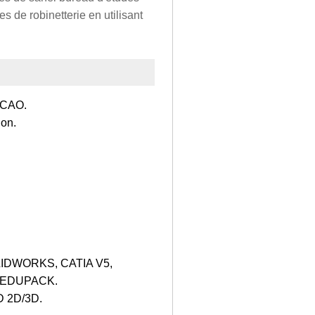
es de robinetterie en utilisant
 FCAO.
ion.
SOLIDWORKS, CATIA V5,
 EDUPACK.
AD 2D/3D.