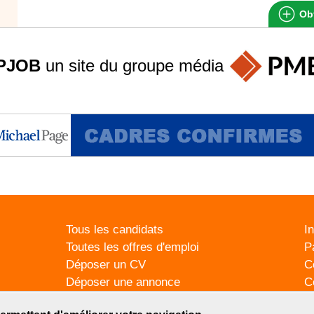
Obt
PJOB
un site du groupe
média
Tous les candidats
I
Toutes les offres d'emploi
P
Déposer un CV
C
Déposer une annonce
C
Témoignages utilisateurs
P