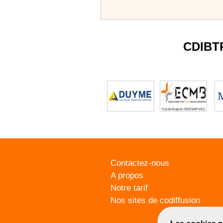
CDIBT
Contactez-nous
A propos
Notre tarif
Nos sites de codiffusion