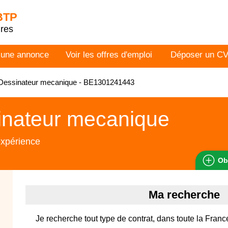
 BTP
dres
 une annonce
Voir les offres d'emploi
Déposer un C
Dessinateur mecanique - BE1301241443
inateur mecanique
expérience
Ob
Ma recherche
Je recherche tout type de contrat, dans toute la Franc