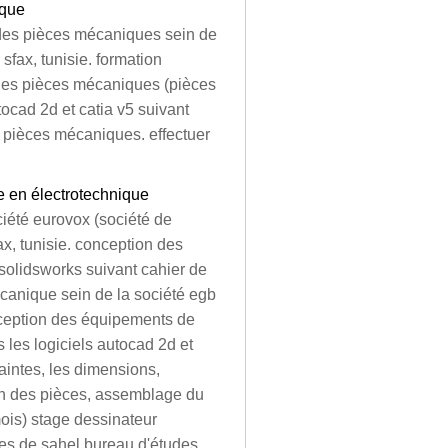
ique
 des pièces mécaniques sein de
sfax, tunisie. formation
n des pièces mécaniques (pièces
ocad 2d et catia v5 suivant
 pièces mécaniques. effectuer
e en électrotechnique
iété eurovox (société de
ax, tunisie. conception des
 solidsworks suivant cahier de
canique sein de la société egb
nception des équipements de
 les logiciels autocad 2d et
raintes, les dimensions,
ion des pièces, assemblage du
mois) stage dessinateur
es de sahel bureau d'études