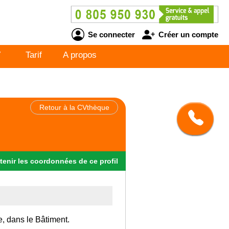
Se connecter
Créer un compte
V
Tarif
A propos
Retour à la CVthèque
tenir
les
coordonnées
de ce profil
e, dans le Bâtiment.