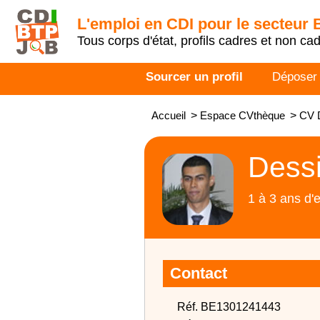
L'emploi en CDI pour le secteur
Tous corps d'état, profils cadres et non ca
Sourcer un profil
Déposer
Accueil
>
Espace CVthèque
>
CV 
Dess
1 à 3 ans d'
Contact
Réf. BE1301241443