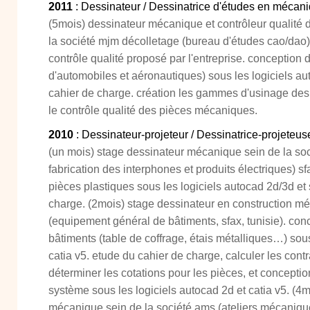
2011
: Dessinateur / Dessinatrice d'études en mécan
(5mois) dessinateur mécanique et contrôleur qualité
la société mjm décolletage (bureau d'études cao/dao) 
contrôle qualité proposé par l'entreprise. conceptio
d'automobiles et aéronautiques) sous les logiciels aut
cahier de charge. création les gammes d'usinage des
le contrôle qualité des pièces mécaniques.
2010
: Dessinateur-projeteur / Dessinatrice-projeteus
(un mois) stage dessinateur mécanique sein de la soc
fabrication des interphones et produits électriques) sf
pièces plastiques sous les logiciels autocad 2d/3d et
charge. (2mois) stage dessinateur en construction mé
(equipement général de bâtiments, sfax, tunisie). co
bâtiments (table de coffrage, étais métalliques…) sous
catia v5. etude du cahier de charge, calculer les cont
déterminer les cotations pour les pièces, et concept
système sous les logiciels autocad 2d et catia v5. (4
mécanique sein de la société ams (ateliers mécaniqu