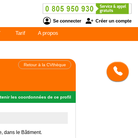
Se connecter
Créer un compte
V
Tarif
A propos
Retour à la CVthèque
tenir
les
coordonnées
de ce profil
e, dans le Bâtiment.