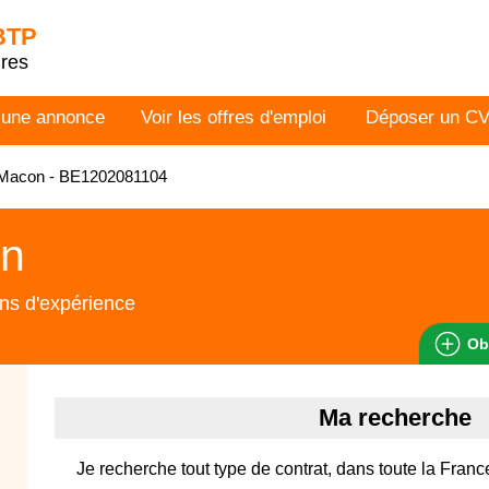
 BTP
dres
 une annonce
Voir les offres d'emploi
Déposer un C
Macon - BE1202081104
n
ns d'expérience
Ob
Ma recherche
Je recherche tout type de contrat, dans toute la Franc