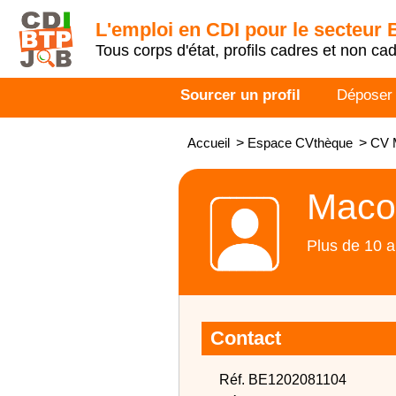
L'emploi en CDI pour le secteur
Tous corps d'état, profils cadres et non ca
Sourcer un profil
Déposer
Accueil
>
Espace CVthèque
>
CV 
Maco
Plus de 10 a
Contact
Réf. BE1202081104