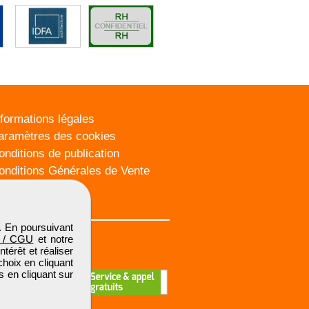
nformations légales
aramètres des cookies
onditions de publication
onditions Générales de Vente
lan du site
. En poursuivant
 / CGU
et notre
térêt et réaliser
choix en cliquant
s en cliquant sur