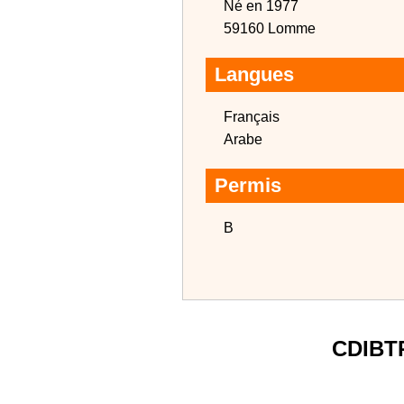
Né en 1977
59160 Lomme
Langues
Français
Arabe
Permis
B
CDIBT