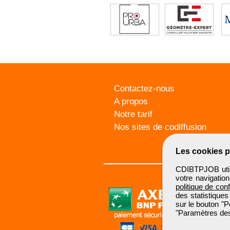
Contactez-nous
A propos
Notre tarif
Nos sites de codiffusion
Les cookies p
CDIBTPJOB utili
votre navigatio
politique de conf
des statistiques
sur le bouton "P
"Paramètres des