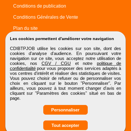
Conditions de publication
Conditions Générales de Vente
Plan du site
Les cookies permettent d'améliorer votre navigation
CDIBTPJOB utilise les cookies sur son site, dont des
cookies d'analyse d'audience. En poursuivant votre
navigation sur ce site, vous acceptez notre utilisation de
cookies, nos
CGV / CGU
et notre
politique de
confidentialité
pour vous proposer des services adaptés à
vos centres d'intérêt et réaliser des statistiques de visites.
Vous pouvez choisir de refuser ou de personnaliser vos
choix en cliquant sur le bouton "Personnaliser". Par
ailleurs, vous pouvez à tout moment changer d'avis en
cliquant sur "Paramètres des cookies" situé en bas de
page.
Personnaliser
Obtenir ses
Tout accepter
coordonnées
CDIBTPJOB