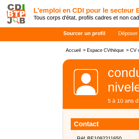
L'emploi en CDI pour le secteur
Tous corps d'état, profils cadres et non ca
Sourcer un profil
Déposer
Accueil
>
Espace CVthèque
>
CV c
condu
nivel
5 à 10 ans d
Contact
Réf. BE1092211650