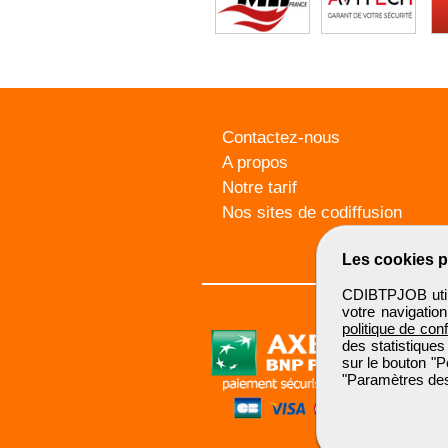
Contactez-nous
A propos
Notre tarif
Nos sites de codiffusion
Les cookies p
CDIBTPJOB utili
votre navigatio
politique de conf
des statistiques
sur le bouton "P
"Paramètres des