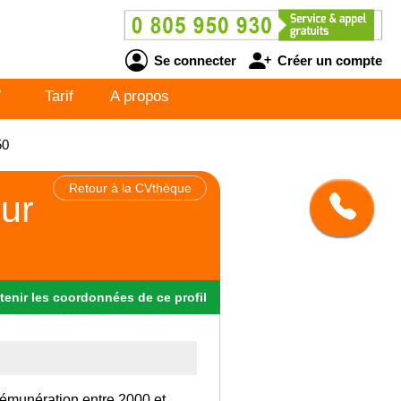
Se connecter
Créer un compte
V
Tarif
A propos
50
Retour à la CVthèque
eur
tenir
les
coordonnées
de ce profil
rémunération entre 2000 et