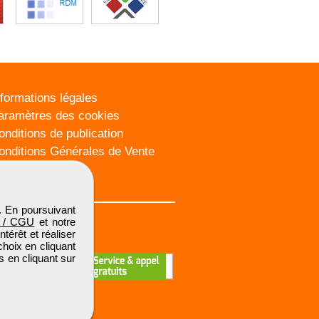
nformations légales
aramètres des cookies
onditions de publication
onditions Générales de Vente
lan du site
. En poursuivant
 / CGU
et notre
térêt et réaliser
choix en cliquant
s en cliquant sur