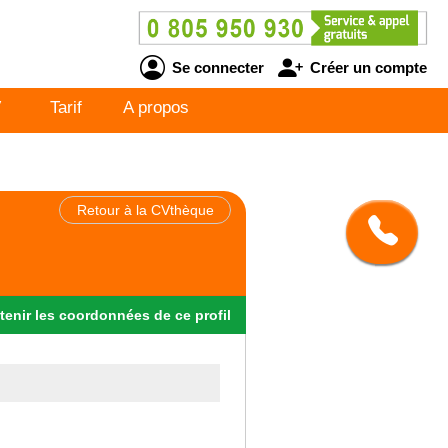
Se connecter
Créer un compte
V
Tarif
A propos
Retour à la CVthèque
tenir
les
coordonnées
de ce profil