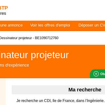
 BTP
dres
 une annonce
Voir les offres d'emploi
Déposer un C
essinateur projeteur - BE1090712760
nateur projeteur
ns d'expérience
Ob
Ma recherche
Je recherche un CDI, Ile de France, dans l'Ingénierie.