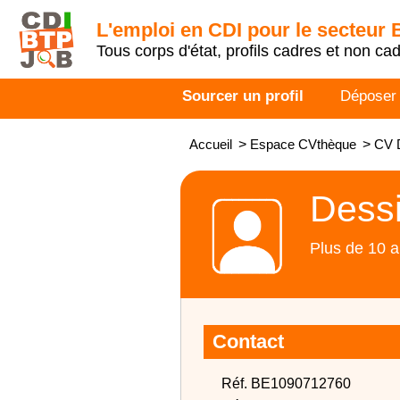
L'emploi en CDI pour le secteur
Tous corps d'état, profils cadres et non ca
Sourcer un profil
Déposer
Accueil
>
Espace CVthèque
>
CV D
Dessi
Plus de 10 a
Contact
Réf. BE1090712760