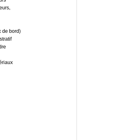
eurs,
x de bord)
tratif
dre
ériaux