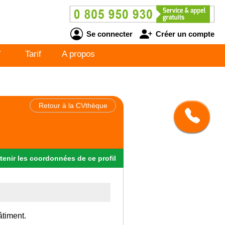
Se connecter
Créer un compte
V
Tarif
A propos
Retour à la CVthèque
tenir
les
coordonnées
de ce profil
âtiment.