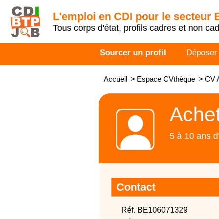
L'emploi en CDI pour le secteur
Tous corps d'état, profils cadres et non ca
Sourcer un profil
Déposer
Accueil
>
Espace CVthèque
>
CV 
Ache
5 à 10 ans d
Contact
Réf. BE106071329