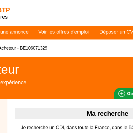
 BTP
dres
 une annonce
Voir les offres d'emploi
Déposer un C
Acheteur - BE106071329
teur
'expérience
Ob
Ma recherche
Je recherche un CDI, dans toute la France, dans le B