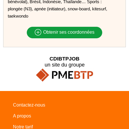
bénévolat), Brésil, Indonésie, Thaïlande… Sports :
plongée (N3), apnée (initiateur), snow-board, kitesurf,
taekwondo
Obtenir ses coordonnées
CDIBTPJOB
un site du groupe
Contactez-nous
A propos
Notre tarif