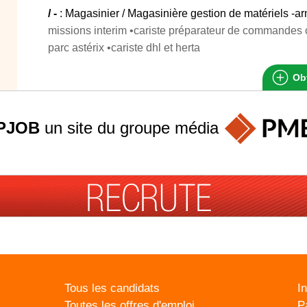
/ -
: Magasinier / Magasinière gestion de matériels -a
missions interim •cariste préparateur de commandes 
parc astérix •cariste dhl et herta
Obt
PJOB
un site du groupe
média
Tous les candidats
I
Toutes les offres d'emploi
P