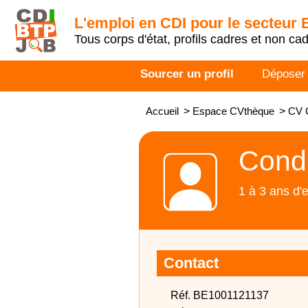
L'emploi en CDI pour le secteur
Tous corps d'état, profils cadres et non ca
Sourcer un profil
Déposer
Accueil
>
Espace CVthèque
>
CV C
Condu
1 à 3 ans d'
Contact
Réf. BE1001121137