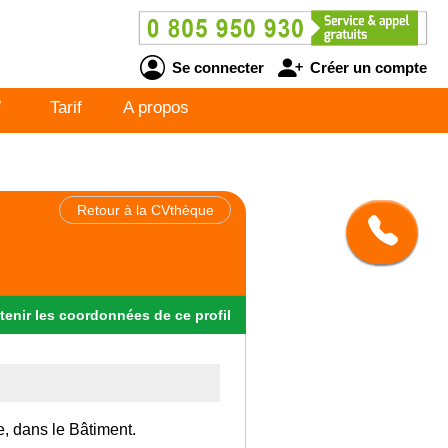
Se connecter
Créer un compte
V
Tarif
A propos
Retour à la CVthèque
tenir
les
coordonnées
de ce profil
e, dans le Bâtiment.