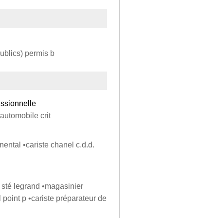
publics) permis b
essionnelle
 automobile crit
nental •cariste chanel c.d.d.
 sté legrand •magasinier
 point p •cariste préparateur de