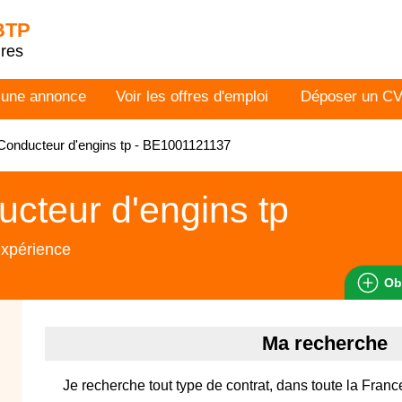
 BTP
dres
 une annonce
Voir les offres d'emploi
Déposer un C
onducteur d'engins tp - BE1001121137
cteur d'engins tp
expérience
Ob
Ma recherche
Je recherche tout type de contrat, dans toute la Franc